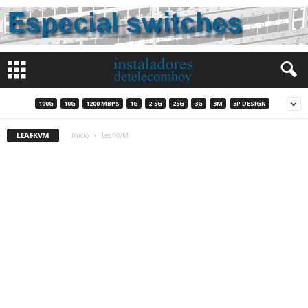
100G
10G
1200 MBPS
1G
2.5G
25G
3G
3M
3P DESIGN
LEAFKVM
Inicio
LeafKVM