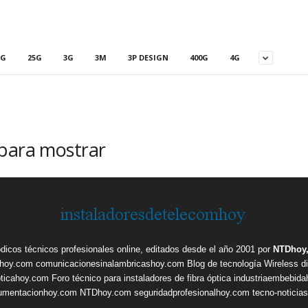
5G
25G
3G
3M
3P DESIGN
400G
4G
 para mostrar
ódicos técnicos profesionales online, editados desde el año 2001 por
NTDhoy,
shoy.com
comunicacionesinalambricashoy.com
Blog de tecnología Wireless
d
pticahoy.com
Foro técnico para instaladores de fibra óptica
industriaembebid
rumentacionhoy.com
NTDhoy.com
seguridadprofesionalhoy.com
tecno-noticia