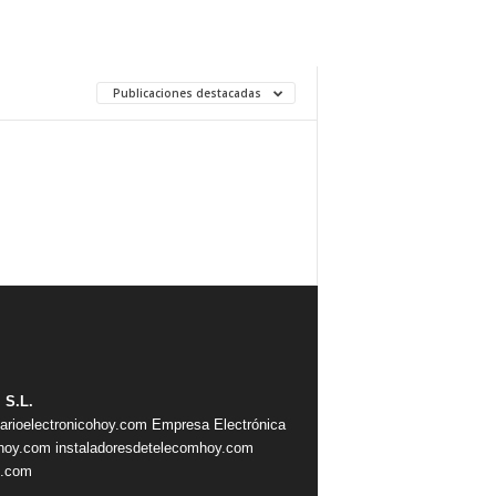
Publicaciones destacadas
 S.L.
iarioelectronicohoy.com
Empresa Electrónica
ahoy.com
instaladoresdetelecomhoy.com
s.com