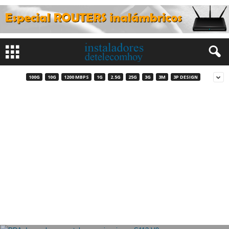
100G
10G
1200 MBPS
1G
2.5G
25G
3G
3M
3P DESIGN