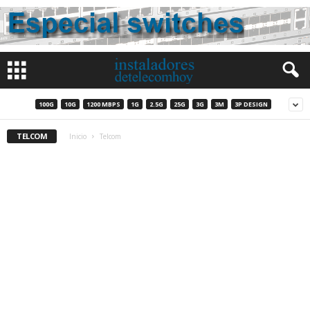
100G
10G
1200 MBPS
1G
2.5G
25G
3G
3M
3P DESIGN
TELCOM
Inicio
Telcom