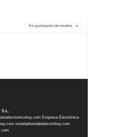
Por puntuación de reseñas
 S.L.
iarioelectronicohoy.com
Empresa Electrónica
ahoy.com
instaladoresdetelecomhoy.com
s.com