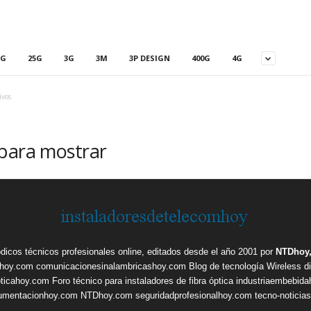
5G
25G
3G
3M
3P DESIGN
400G
4G
ivos
 para mostrar
ódicos técnicos profesionales online, editados desde el año 2001 por
NTDhoy,
shoy.com
comunicacionesinalambricashoy.com
Blog de tecnología Wireless
d
pticahoy.com
Foro técnico para instaladores de fibra óptica
industriaembebid
rumentacionhoy.com
NTDhoy.com
seguridadprofesionalhoy.com
tecno-noticia