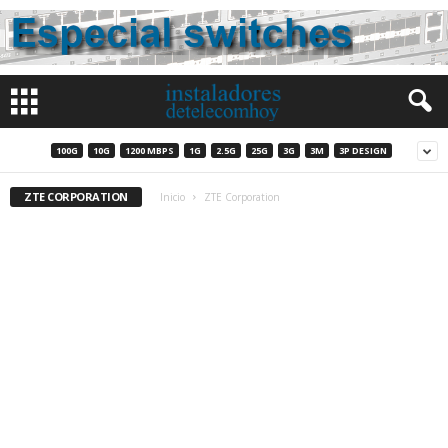
100G
10G
1200 MBPS
1G
2.5G
25G
3G
3M
3P DESIGN
ZTE CORPORATION
Inicio
ZTE Corporation