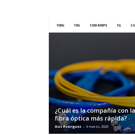
m
h
o
y
100G
10G
1200 MBPS
1G
2.
.
c
o
m
¿Cuál es la compañía con l
fibra óptica más rápida?
Asis Rodriguez
-
6 marzo, 2020