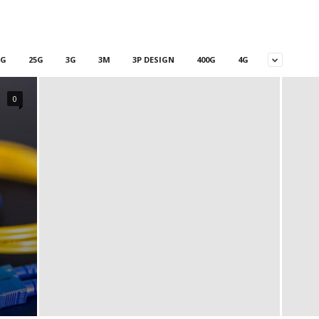
5G
25G
3G
3M
3P DESIGN
400G
4G
0
a