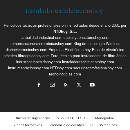
Periódicos técnicos profesionales online, editados desde el año 2001 por
NTDhoy, S.L.
actualidad-industrial.com
cablesyconectoreshoy.com
comunicacionesinalambricashoy.com
Blog de tecnología Wireless
diarioelectronicohoy.com
Empresa Electrónica hoy
Blog de electrónica
práctica
fibraopticahoy.com
Foro técnico para instaladores de fibra óptica
industriaembebidahoy.com
instaladoresdetelecomhoy.com
instrumentacionhoy.com
NTDhoy.com
seguridadprofesionalhoy.com
tecno-noticias.com
Buzón de sugerencias
SERVICIO AL LECTOR
Monografías
Vídeos formativos
Calendario de eventos
CURSOS técnicos