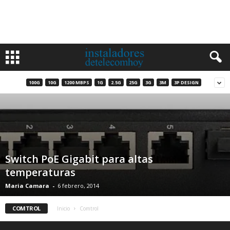
100G
10G
1200 MBPS
1G
2.5G
25G
3G
3M
3P DESIGN
Switch PoE Gigabit para altas
temperaturas
Maria Camara
-
6 febrero, 2014
COMTROL
Inicio
Comtrol