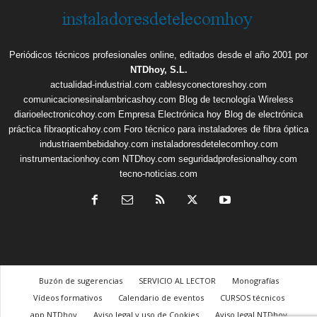
Periódicos técnicos profesionales online, editados desde el año 2001 por
NTDhoy, S.L.
actualidad-industrial.com
cablesyconectoreshoy.com
comunicacionesinalambricashoy.com
Blog de tecnología Wireless
diarioelectronicohoy.com
Empresa Electrónica hoy
Blog de electrónica
práctica
fibraopticahoy.com
Foro técnico para instaladores de fibra óptica
industriaembebidahoy.com
instaladoresdetelecomhoy.com
instrumentacionhoy.com
NTDhoy.com
seguridadprofesionalhoy.com
tecno-noticias.com
Buzón de sugerencias
SERVICIO AL LECTOR
Monografías
Vídeos formativos
Calendario de eventos
CURSOS técnicos
app NTDhoy
Aviso legal y uso de Cookies
Aviso legal NTDhoy