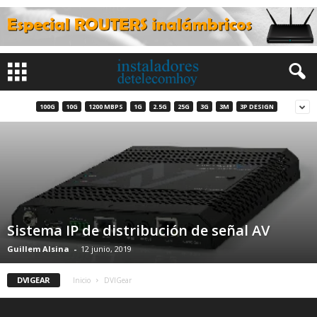
100G
10G
1200 MBPS
1G
2.5G
25G
3G
3M
3P DESIGN
Sistema IP de distribución de señal AV
Guillem Alsina
-
12 junio, 2019
DVIGEAR
Inicio
DVIGear