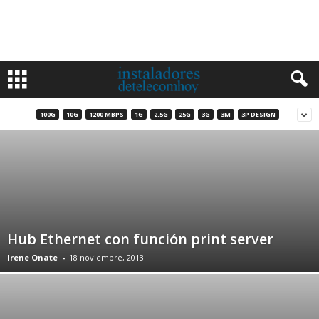
100G
10G
1200 MBPS
1G
2.5G
25G
3G
3M
3P DESIGN
Hub Ethernet con función print server
Irene Onate
-
18 noviembre, 2013