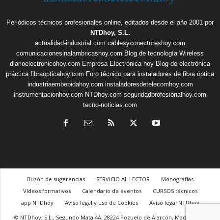
Periódicos técnicos profesionales online, editados desde el año 2001 por
NTDhoy, S.L.
actualidad-industrial.com
cablesyconectoreshoy.com
comunicacionesinalambricashoy.com
Blog de tecnología Wireless
diarioelectronicohoy.com
Empresa Electrónica hoy
Blog de electrónica
práctica
fibraopticahoy.com
Foro técnico para instaladores de fibra óptica
industriaembebidahoy.com
instaladoresdetelecomhoy.com
instrumentacionhoy.com
NTDhoy.com
seguridadprofesionalhoy.com
tecno-noticias.com
Buzón de sugerencias
SERVICIO AL LECTOR
Monografías
Vídeos formativos
Calendario de eventos
CURSOS técnicos
app NTDhoy
Aviso legal y uso de Cookies
Aviso legal NTDhoy
© NTDhoy, S.L., Segundo Mata 4A, 28224 Pozuelo de Alarcón, Madrid, +34