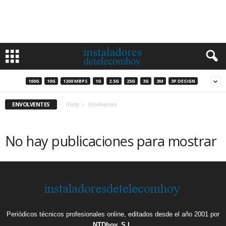
100G
10G
1200 MBPS
1G
2.5G
25G
3G
3M
3P DESIGN
ENVOLVENTES
Inicio
Envolventes
No hay publicaciones para mostrar
Periódicos técnicos profesionales online, editados desde el año 2001 por
NTDhoy, S.L.