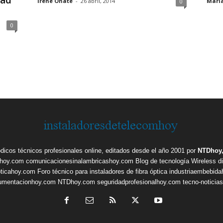
dad
Irene Onate
-
26 abril, 2014
Mari
0
0
ódicos técnicos profesionales online, editados desde el año 2001 por
NTDhoy,
shoy.com
comunicacionesinalambricashoy.com
Blog de tecnología Wireless
d
pticahoy.com
Foro técnico para instaladores de fibra óptica
industriaembebid
rumentacionhoy.com
NTDhoy.com
seguridadprofesionalhoy.com
tecno-noticia