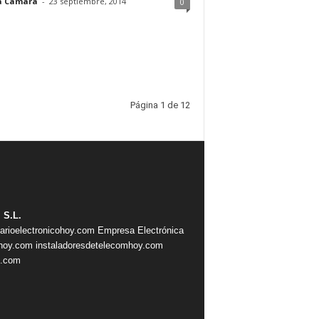
a Camara
-
23 septiembre, 2014
0
Página 1 de 12
 S.L.
iarioelectronicohoy.com
Empresa Electrónica
ahoy.com
instaladoresdetelecomhoy.com
s.com