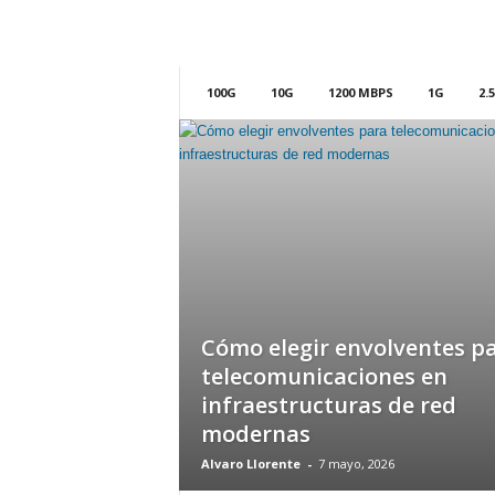
m
h
o
y
100G
10G
1200 MBPS
1G
2.
.
c
o
m
Cómo elegir envolventes p
telecomunicaciones en
infraestructuras de red
modernas
Alvaro Llorente
-
7 mayo, 2026