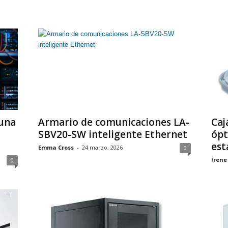
 una
Armario de comunicaciones LA-
Caj
SBV20-SW inteligente Ethernet
ópt
est
Emma Cross
-
24 marzo, 2026
0
Irene
0