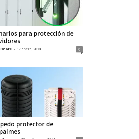
arios para protección de
vidores
 Onate
-
17 enero, 2018
0
pedo protector de
palmes