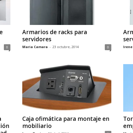
e
Armarios de racks para
Arm
servidores
ser
Maria Camara
-
23 octubre, 2014
Irene
0
0
a
Caja ofimática para montaje en
Tor
ción
mobiliario
em