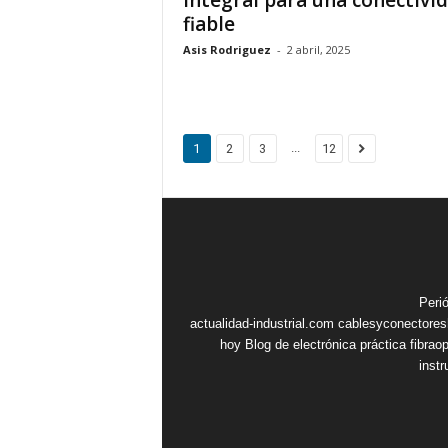
integral para una conectivi
fiable
Asis Rodriguez
-
2 abril, 2025
...
1
2
3
12
Peri
actualidad-industrial.com
cablesyconectore
hoy
Blog de electrónica práctica
fibrao
inst