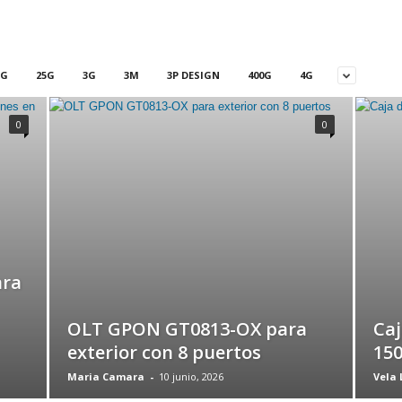
5G
25G
3G
3M
3P DESIGN
400G
4G
0
0
ara
OLT GPON GT0813-OX para
Caj
exterior con 8 puertos
150
Maria Camara
-
10 junio, 2026
Vela 