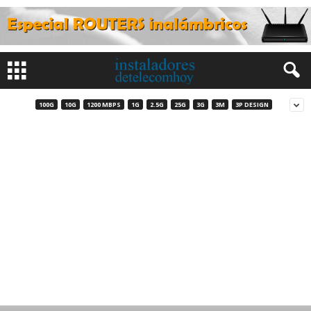
100G
10G
1200 MBPS
1G
2.5G
25G
3G
3M
3P DESIGN