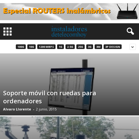
100G
10G
1200 MBPS
1G
2.5G
25G
3G
3M
3P DESIGN
Soporte móvil con ruedas para
ordenadores
Alvaro Llorente
-
2 junio, 2015