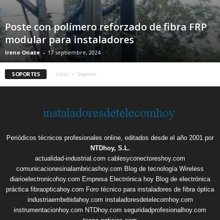
Poste con polímero reforzado de fibra FRP
modular para instaladores
Irene Onate
-
17 septiembre, 2024
SOPORTES
Inicio
Soportes
Periódicos técnicos profesionales online, editados desde el año 2001 por
NTDhoy, S.L.
actualidad-industrial.com
cablesyconectoreshoy.com
comunicacionesinalambricashoy.com
Blog de tecnología Wireless
diarioelectronicohoy.com
Empresa Electrónica hoy
Blog de electrónica
práctica
fibraopticahoy.com
Foro técnico para instaladores de fibra óptica
industriaembebidahoy.com
instaladoresdetelecomhoy.com
instrumentacionhoy.com
NTDhoy.com
seguridadprofesionalhoy.com