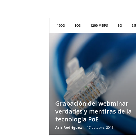
m
h
o
y
100G
10G
1200 MBPS
1G
2.
.
c
o
m
Grabación del webminar
verdades y mentiras de la
tecnología PoE
Asis Rodriguez
-
17 octubre, 2018