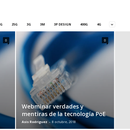
5G
25G
3G
3M
3P DESIGN
400G
4G
0
0
Webminar verdades y
mentiras de la tecnología PoE
Asis Rodriguez
-
8 octubre, 2018