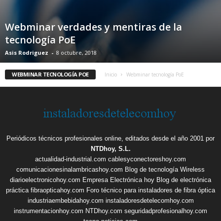
Webminar verdades y mentiras de la
tecnología PoE
Asis Rodriguez
-
8 octubre, 2018
WEBMINAR TECNOLOGÍA POE
Inicio
Webminar tecnología PoE
Periódicos técnicos profesionales online, editados desde el año 2001 por
NTDhoy, S.L.
actualidad-industrial.com
cablesyconectoreshoy.com
comunicacionesinalambricashoy.com
Blog de tecnología Wireless
diarioelectronicohoy.com
Empresa Electrónica hoy
Blog de electrónica
práctica
fibraopticahoy.com
Foro técnico para instaladores de fibra óptica
industriaembebidahoy.com
instaladoresdetelecomhoy.com
instrumentacionhoy.com
NTDhoy.com
seguridadprofesionalhoy.com