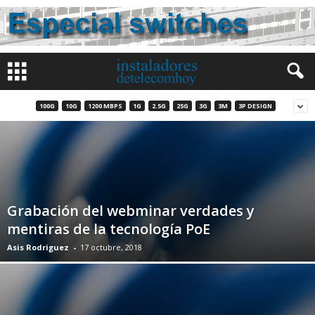
100G
10G
1200 MBPS
1G
2.5G
25G
3G
3M
3P DESIGN
Grabación del webminar verdades y
mentiras de la tecnología PoE
Asis Rodriguez
-
17 octubre, 2018