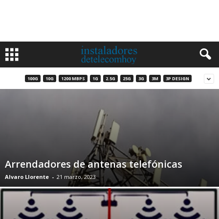
100G
10G
1200 MBPS
1G
2.5G
25G
3G
3M
3P DESIGN
Arrendadores de antenas telefónicas
Alvaro Llorente
-
21 marzo, 2023