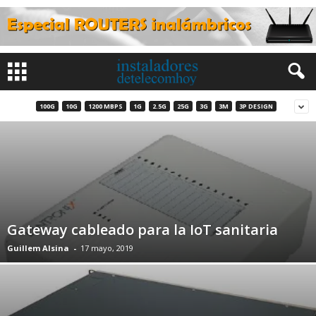
100G
10G
1200 MBPS
1G
2.5G
25G
3G
3M
3P DESIGN
Gateway cableado para la IoT sanitaria
Guillem Alsina
-
17 mayo, 2019