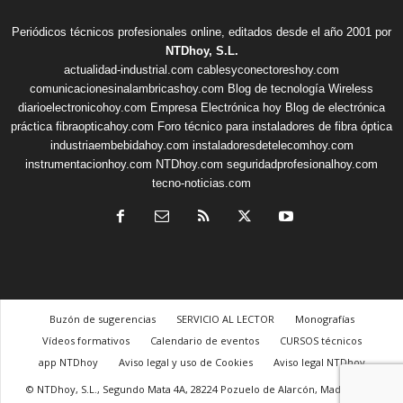
Periódicos técnicos profesionales online, editados desde el año 2001 por
NTDhoy, S.L.
actualidad-industrial.com
cablesyconectoreshoy.com
comunicacionesinalambricashoy.com
Blog de tecnología Wireless
diarioelectronicohoy.com
Empresa Electrónica hoy
Blog de electrónica
práctica
fibraopticahoy.com
Foro técnico para instaladores de fibra óptica
industriaembebidahoy.com
instaladoresdetelecomhoy.com
instrumentacionhoy.com
NTDhoy.com
seguridadprofesionalhoy.com
tecno-noticias.com
Buzón de sugerencias
SERVICIO AL LECTOR
Monografías
Vídeos formativos
Calendario de eventos
CURSOS técnicos
app NTDhoy
Aviso legal y uso de Cookies
Aviso legal NTDhoy
© NTDhoy, S.L., Segundo Mata 4A, 28224 Pozuelo de Alarcón, Madrid, +34