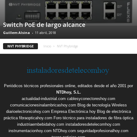
Switch PoE de largo alcance
Guillem Alsina
-
11 abril, 2018
NVT PHYBRIDGE
Inicio
NVT Phybridge
Periódicos técnicos profesionales online, editados desde el año 2001 por
NTDhoy, S.L.
actualidad-industrial.com
cablesyconectoreshoy.com
comunicacionesinalambricashoy.com
Blog de tecnología Wireless
diarioelectronicohoy.com
Empresa Electrónica hoy
Blog de electrónica
práctica
fibraopticahoy.com
Foro técnico para instaladores de fibra óptica
industriaembebidahoy.com
instaladoresdetelecomhoy.com
instrumentacionhoy.com
NTDhoy.com
seguridadprofesionalhoy.com