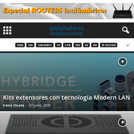
100G
10G
1200 MBPS
1G
2.5G
25G
3G
3M
3P DESIGN
Kits extensores con tecnología Modern LAN
Irene Onate
-
27 junio, 2018