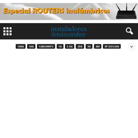
100G
10G
1200 MBPS
1G
2.5G
25G
3G
3M
3P DESIGN