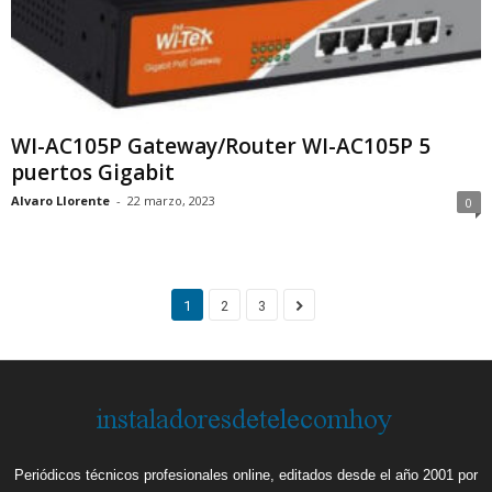
WI-AC105P Gateway/Router WI-AC105P 5
puertos Gigabit
Alvaro Llorente
-
22 marzo, 2023
0
1
2
3
Periódicos técnicos profesionales online, editados desde el año 2001 por