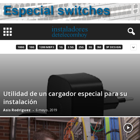
100G
10G
1200 MBPS
1G
2.5G
25G
3G
3M
3P DESIGN
Utilidad de un cargador especial para su
instalación
Asis Rodriguez
-
6 mayo, 2019