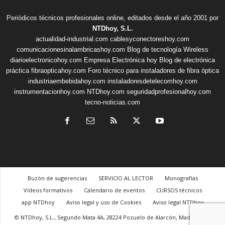
Periódicos técnicos profesionales online, editados desde el año 2001 por
NTDhoy, S.L.
actualidad-industrial.com
cablesyconectoreshoy.com
comunicacionesinalambricashoy.com
Blog de tecnología Wireless
diarioelectronicohoy.com
Empresa Electrónica hoy
Blog de electrónica
práctica
fibraopticahoy.com
Foro técnico para instaladores de fibra óptica
industriaembebidahoy.com
instaladoresdetelecomhoy.com
instrumentacionhoy.com
NTDhoy.com
seguridadprofesionalhoy.com
tecno-noticias.com
Buzón de sugerencias
SERVICIO AL LECTOR
Monografías
Vídeos formativos
Calendario de eventos
CURSOS técnicos
app NTDhoy
Aviso legal y uso de Cookies
Aviso legal NTDhoy
© NTDhoy, S.L., Segundo Mata 4A, 28224 Pozuelo de Alarcón, Madrid, +34