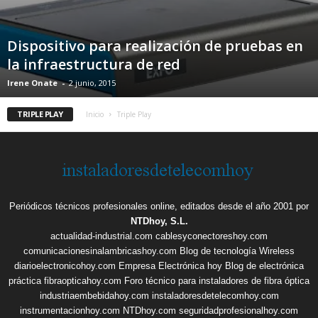
Dispositivo para realización de pruebas en
la infraestructura de red
Irene Onate
-
2 junio, 2015
TRIPLE PLAY
Inicio
Triple Play
Periódicos técnicos profesionales online, editados desde el año 2001 por
NTDhoy, S.L.
actualidad-industrial.com
cablesyconectoreshoy.com
comunicacionesinalambricashoy.com
Blog de tecnología Wireless
diarioelectronicohoy.com
Empresa Electrónica hoy
Blog de electrónica
práctica
fibraopticahoy.com
Foro técnico para instaladores de fibra óptica
industriaembebidahoy.com
instaladoresdetelecomhoy.com
instrumentacionhoy.com
NTDhoy.com
seguridadprofesionalhoy.com