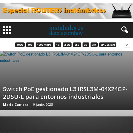
100G
10G
1200 MBPS
1G
2.5G
25G
3G
3M
3P DESIGN
Switch PoE gestionado L3 IRSL3M-04X24GP-
2DSU-L para entornos industriales
Maria Camara
-
9 junio, 2025