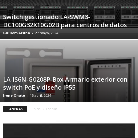
Switch gestionado LA-SWM3-
DC100G32X10G02B para centros de datos
Guillem Alsina
-
27 mayo, 2024
LA-IS6N-G0208P-Box Armario exterior con
switch PoE y diseño IP55
Irene Onate
-
15 abril, 2024
LANBRAS
Inicio
Lanbras