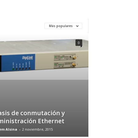
Más populares
0
sis de conmutación y
inistración Ethernet
em Alsina
-
2 noviembre, 2015