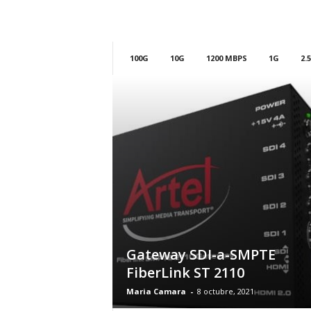
m
h
o
y
100G
10G
1200 MBPS
1G
2.
.
c
o
m
Gateway SDI-a-SMPTE
FiberLink ST 2110
Maria Camara
-
8 octubre, 2021