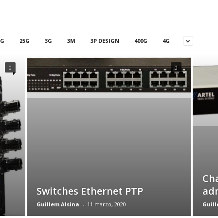
5G
25G
3G
3M
3P DESIGN
400G
4G
0
0
Cha
Switches Ethernet PTP
adm
Guillem Alsina
-
11 marzo, 2020
Guill