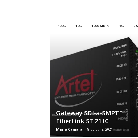
m
h
o
y
100G
10G
1200 MBPS
1G
2.
.
c
o
m
Gateway SDI-a-SMPTE
FiberLink ST 2110
Maria Camara
-
8 octubre, 2021