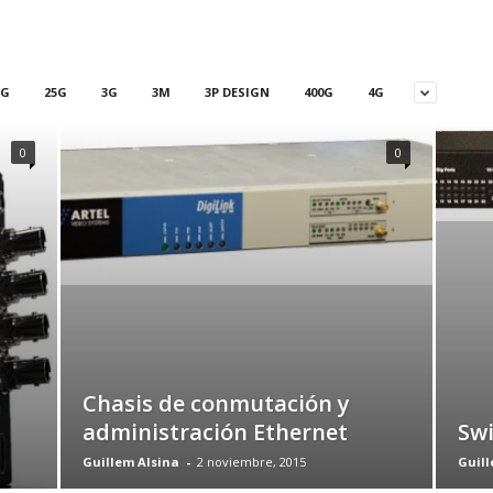
5G
25G
3G
3M
3P DESIGN
400G
4G
0
0
Chasis de conmutación y
administración Ethernet
Swi
Guillem Alsina
-
2 noviembre, 2015
Guill