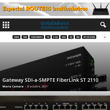
100G
10G
1200 MBPS
1G
2.5G
25G
3G
3M
3P DESIGN
Gateway SDI-a-SMPTE FiberLink ST 2110
Maria Camara
-
8 octubre, 2021