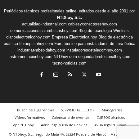
Periódicos técnicos profesionales online, editados desde el año 2001 por
NTDhoy, S.L.
actualidad-industrial.com
cablesyconectoreshoy.com
comunicacionesinalambricashoy.com
Blog de tecnología Wireless
diarioelectronicohoy.com
Empresa Electrónica hoy
Blog de electrónica
práctica
fibraopticahoy.com
Foro técnico para instaladores de fibra óptica
industriaembebidahoy.com
instaladoresdetelecomhoy.com
instrumentacionhoy.com
NTDhoy.com
seguridadprofesionalhoy.com
tecno-noticias.com
Buzón de sugerencias
SERVICIO AL LECTOR
Monografías
Vídeos formativos
Calendario de eventos
CURSOS técnicos
app NTDhoy
Aviso legal y uso de Cookies
Aviso legal NTDhoy
© NTDhoy, S.L., Segundo Mata 4A, 28224 Pozuelo de Alarcón, Madrid, +34