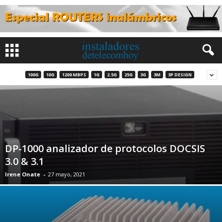
100G
10G
1200 MBPS
1G
2.5G
25G
3G
3M
3P DESIGN
DP-1000 analizador de protocolos DOCSIS
3.0 & 3.1
Irene Onate
-
27 mayo, 2021