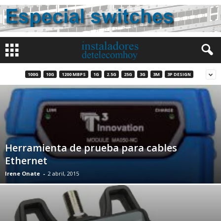
100G
10G
1200 MBPS
1G
2.5G
25G
3G
3M
3P DESIGN
Herramienta de prueba para cables
Ethernet
Irene Onate
-
2 abril, 2015