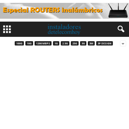
100G
10G
1200 MBPS
1G
2.5G
25G
3G
3M
3P DESIGN