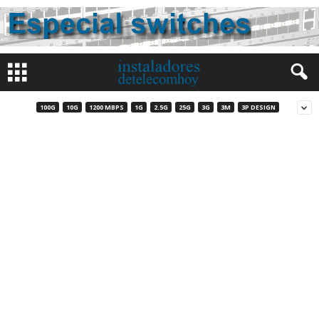
100G
10G
1200 MBPS
1G
2.5G
25G
3G
3M
3P DESIGN