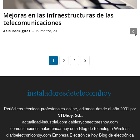
Mejoras en las infraestructuras de las
telecomunicaciones
Asis Rodriguez
-
19 marzo, 2019
0
1
2
3
Periódicos técnicos profesionales online, editados desde el año 2001 por
NTDhoy, S.L.
actualidad-industrial.com
cablesyconectoreshoy.com
comunicacionesinalambricashoy.com
Blog de tecnología Wireless
diarioelectronicohoy.com
Empresa Electrónica hoy
Blog de electrónica