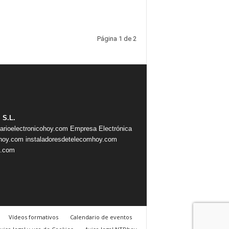
Página 1 de 2
 S.L.
iarioelectronicohoy.com
Empresa Electrónica
ahoy.com
instaladoresdetelecomhoy.com
s.com
Vídeos formativos
Calendario de eventos