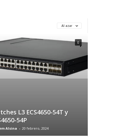
Al azar
0
tches L3 ECS4650-54T y
S4650-54P
em Alsina
-
20 febrero, 2024