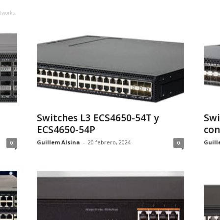
tworks
Switches L3 ECS4650-54T y
Swi
ECS4650-54P
con
Guillem Alsina
-
20 febrero, 2024
Guill
0
0