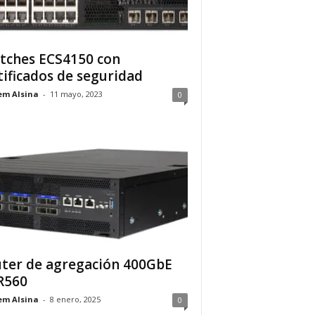
tches ECS4150 con
tificados de seguridad
em Alsina
-
11 mayo, 2023
0
ter de agregación 400GbE
R560
em Alsina
-
8 enero, 2025
0