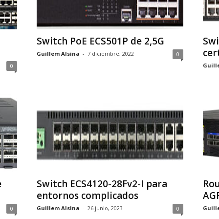
Switch PoE ECS501P de 2,5G
Swi
cer
Guillem Alsina
-
7 diciembre, 2022
0
Guill
0
e
Switch ECS4120-28Fv2-I para
Rou
entornos complicados
AG
Guillem Alsina
-
26 junio, 2023
Guill
0
0