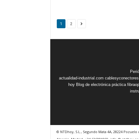
1
2
Peri
actualidad-industrial.com
cablesyconectore
hoy
Blog de electrónica práctica
fibrao
inst
© NTDhoy, S.L., Segundo Mata 4A, 28224 Pozuelo 