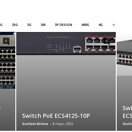
5G
25G
3G
3M
3P DESIGN
400G
4G
0
0
e
Swi
Switch PoE ECS4125-10P
EC
Guillem Alsina
-
8 mayo, 2023
Guill