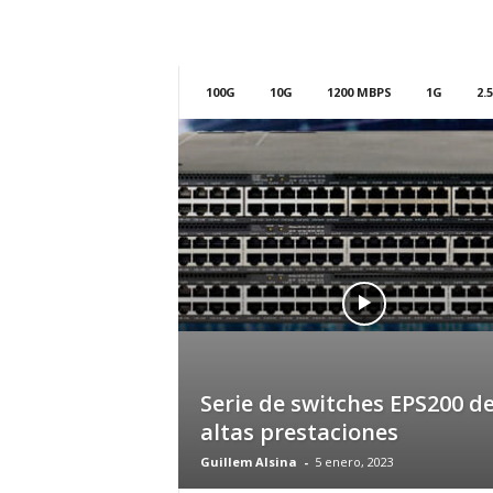
m
h
o
y
100G
10G
1200 MBPS
1G
2.
.
c
o
m
Serie de switches EPS200 d
altas prestaciones
Guillem Alsina
-
5 enero, 2023