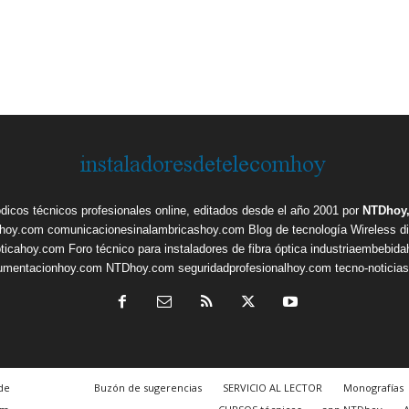
ódicos técnicos profesionales online, editados desde el año 2001 por
NTDhoy,
shoy.com
comunicacionesinalambricashoy.com
Blog de tecnología Wireless
d
pticahoy.com
Foro técnico para instaladores de fibra óptica
industriaembebid
rumentacionhoy.com
NTDhoy.com
seguridadprofesionalhoy.com
tecno-noticia
de
Buzón de sugerencias
SERVICIO AL LECTOR
Monografías