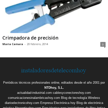
Crimpadora de precisión
Maria Camara
-
20 febrero, 2014
0
Periódicos técnicos profesionales online, editados desde el año 2001 por
NTDhoy, S.L.
actualidad-industrial.com
cablesyconectoreshoy.com
comunicacionesinalambricashoy.com
Blog de tecnología Wireless
diarioelectronicohoy.com
Empresa Electrónica hoy
Blog de electrónica
práctica
fibraopticahoy.com
Foro técnico para instaladores de fibra óptica