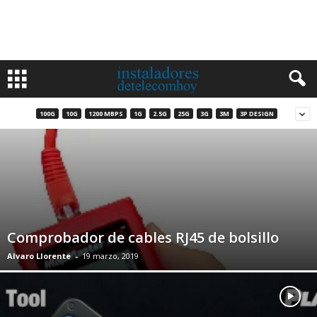
100G
10G
1200 MBPS
1G
2.5G
25G
3G
3M
3P DESIGN
Comprobador de cables RJ45 de bolsillo
Alvaro Llorente
-
19 marzo, 2019