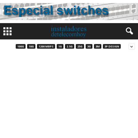
100G
10G
1200 MBPS
1G
2.5G
25G
3G
3M
3P DESIGN