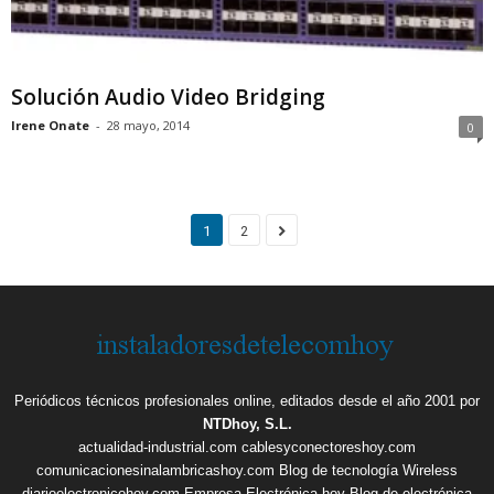
Solución Audio Video Bridging
Irene Onate
-
28 mayo, 2014
0
1
2
Periódicos técnicos profesionales online, editados desde el año 2001 por
NTDhoy, S.L.
actualidad-industrial.com
cablesyconectoreshoy.com
comunicacionesinalambricashoy.com
Blog de tecnología Wireless
diarioelectronicohoy.com
Empresa Electrónica hoy
Blog de electrónica